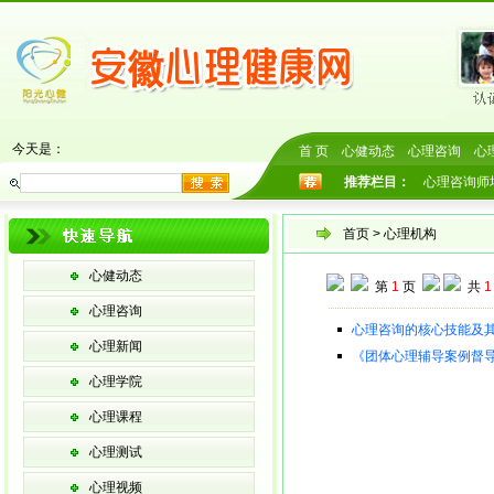
今天是：
首 页
心健动态
心理咨询
心
推荐栏目：
心理咨询师
首页
> 心理机构
心健动态
第
1
页
共
1
心理咨询
心理咨询的核心技能及
心理新闻
《团体心理辅导案例督
心理学院
心理课程
心理测试
心理视频