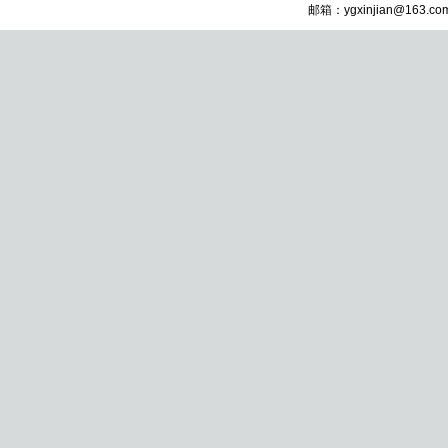
邮箱：
ygxinjian@163.co